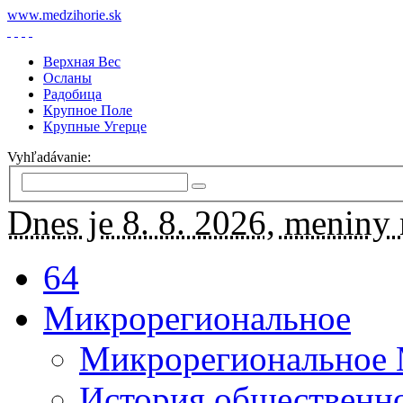
www.medzihorie.sk
Верхная Вес
Осланы
Радобица
Крупное Поле
Крупные Угерце
Vyhľadávanie:
Dnes je 8. 8. 2026, meniny
64
Микрорегиональное
Микрорегиональное
История общественн