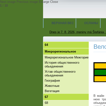
Next image
Previous image
Enlarge
Close
1
/
10
ВЕРХНАЯ ВЕС
ОСЛАНЫ
Dnes je 7. 8. 2026, meniny má Štefánia, 
64
Вел
Микрорегиональное
Микрорегиональное Межгорие
История общественного
обьединения
Устав общественного
обьединения
География
Животные
Вегетация
В майи 
67
нюю тра
68
объедин