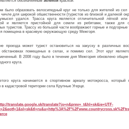
 является обозначенным
зеленой
краской.
м было образовать велосипедный круг не только для жителей из сел
 чичле для широкой обшественности (туристов из близкой и далекой ок
умысел удался. Трасса круга является отличительной лёгкой или
кой и является пристойной для семли из ребятами, также для 
ных туристов. Трассу из большой части воображают горные и подгорные 
ся помещена в красивую окружающую среду Межгоря.
ие проезда может турист остановиться на закуску в различных вос
 обстановках помещеных в селах, и помимо сел. Этот круг являет
меченный. В 2008 году было в течение дня Межгория обновлено общее
дного круга.
этого круга начинается в спортивном ареалу мотокросса, который 
 в кадастровой територии села Крупные Угерце.
ttp://translate.google.sk/translate?js=n&prev=_t&hl=sk&ie=UTF-
t=2&eotf=1&sl=sk&tl=ru&u=http%3A%2F%2Fwww.countrycross.sk%2Ftr
erce