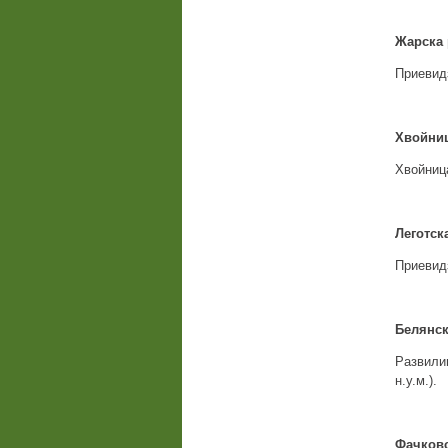
Жарска 
Приевидз
Хвойниц
Хвойница
Леготск
Приевидз
Белянск
Развили
н.у.м.).
Фачковс