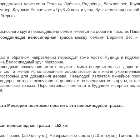
продолжает через села Осланы, Лубянка, Радобица, Верхняя вес, Круп
уллер, Крупные Угерце часть Грубый верх и усадьбу к железнодорожной 
 Угерцах.
основного круга переходящено селом имеется на дороге в посолёк Пацо
соединящая
велосипедная трасса
между селами Верхняя Вес и 
сса в обратном направлении переходит тоже частю Рудица и подклю
 на Велосипедный круг Межгорие.
сипедные назначения может служить мимо соединительных дорог о
х сел и менее использованные асфальтовые или иначе укреплённы
построены для добывания дерева. Невыгодой является линейное про
х дорог, которые окончивает в долинах и не соединяются в кругы, зато
равленные трассы. Перспективная является в будущем и горная вело
а.
сти Межгория возможно посетить эти велосипедные трассы:
ая велосипедная трасса – 162 км
ое Правно (350 м н.у.м.), Чичерманское седло (710 м н.у.м.), Гапель, Т