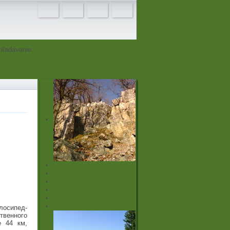
hľadávanie:
лосипед-
твенного
е 44 км,