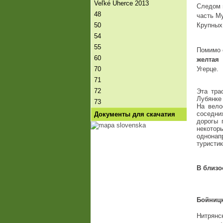
Veľké Uherce 2013
Следом 
48
часть М
50
Крупных
54
55
Помимо 
60
желтая
70
Угерце
.
71
72
Эта тра
Лубянке
73
На вело
соседни
Документы для скачатия
дорогы 
некоторы
однонап
туристик
В близо
Бойницк
Нитрянск