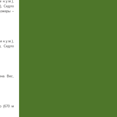
 н.у.м.),
), Седло
едожеры –
 н.у.м.),
), Седло
лна Вес,
о (670 м