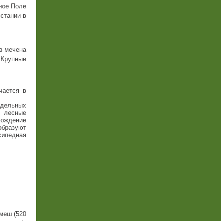
ное Поле
стании в
в мечена
Крупные
чается в
тдельных
е лесные
хождение
 образуют
сипедная
емеш (520