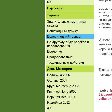
который
69
Партнёри
Замысло
но в том
Tуризм
и этот 
загвозд
Значительные памятники
спортив
страны
и имеет
Пешеходный туризм
Велосипедний туризм
В течен
По другому виду релакса и
тельных
использования
хорошо 
Вселение
велосипе
Продовольствие
Традиционные действия
День Межгория
Трасса 
помещен
Радобица 2006
Осланы 2007
Крупные Угерце 2008
web :
h
Крупное Поле 2009
8&layou
Верхняя Вес 2010
velke-uh
Радобица 2011
49