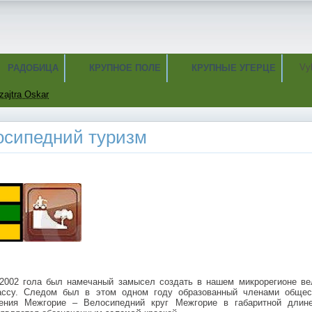
Vy
РАДОБИЦА
КРУПНОЕ ПОЛЕ
КРУПНЫЕ УГЕРЦЕ
zajtra Oskar
осипедний туризм
2002 гола был намечаный замысел создать в нашем микрорегионе ве
ссу. Следом был в этом одном году образованный членами общес
ения Межгорие – Велосипедний круг Межгорие в габаритной длин