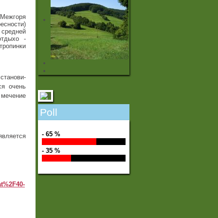
 Межгоря
ресности)
 средней
отдыхо -
тропинки
станови-
ся очень
 мечение
Poll
- 65 %
является
- 35 %
at%2F40-