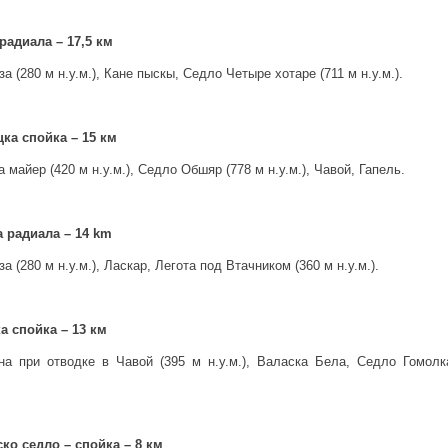
радиала – 17,5 км
а (280 м н.у.м.), Кане пыскы, Седло Четыре хотаре (711 м н.у.м.).
ка спойка – 15 км
 майер (420 м н.у.м.), Седло Обшяр (778 м н.у.м.), Чавой, Гапель.
а радиала – 14 km
а (280 м н.у.м.), Ласкар, Легота под Втачником (360 м н.у.м.).
а спойка – 13 км
на при отводке в Чавой (395 м н.у.м.), Валаска Бела, Седло Гомолк
ко седло – спойка – 8 км