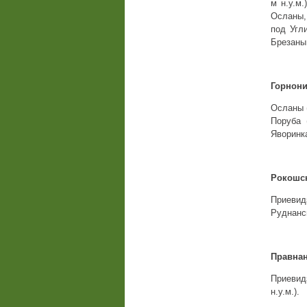
м н.у.м.
Осланы,
под Угли
Брезаны
Горнони
Осланы (
Поруба 
Яворинка
Рокошск
Приевид
Руднанск
Правнан
Приевид
н.у.м.).