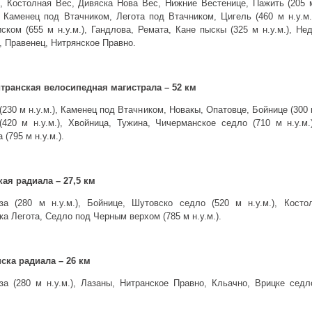
), Костолная Вес, Дивяска Нова Вес, Нижние Вестенице, Пажить (205 м
 Каменец под Втачником, Легота под Втачником, Цигель (460 м н.у.м.
ском (655 м н.у.м.), Гандлова, Ремата, Кане пыскы (325 м н.у.м.), Н
, Правенец, Нитрянское Правно.
транская велосипедная магистрала – 52 км
230 м н.у.м.), Каменец под Втачником, Новакы, Опатовце, Бойнице (300 м
(420 м н.у.м.), Хвойница, Тужина, Чичерманское седло (710 м н.у.м.
 (795 м н.у.м.).
ая радиала – 27,5 км
за (280 м н.у.м.), Бойнице, Шутовско седло (520 м н.у.м.), Косто
а Легота, Седло под Черным верхом (785 м н.у.м.).
ска радиала – 26 км
за (280 м н.у.м.), Лазаны, Нитранское Правно, Кльачно, Врицке седл