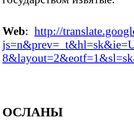
Web
:
http://translate.googl
js=n&prev=_t&hl=sk&ie=
8&layout=2&eotf=1&sl=
ОСЛАНЫ