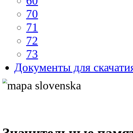
60
70
71
72
73
Документы для скачати