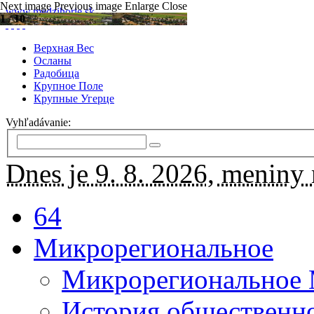
Next image
Previous image
Enlarge
Close
www.medzihorie.sk
1
/
10
Верхная Вес
Осланы
Радобица
Крупное Поле
Крупные Угерце
Vyhľadávanie:
Dnes je 9. 8. 2026, meniny
64
Микрорегиональное
Микрорегиональное
История общественн