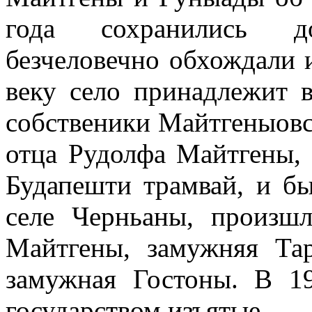
года сохранились д
безчеловечно обхождали 
веку село принадлежит 
собственики Майтгеныовс
отца Рудолфа Майтгены, 
Будапешти трамвай, и б
селе Черньаны, произш
Майтгены, замужняя Та
замужная Гостоны. В 1
государством изъятые.