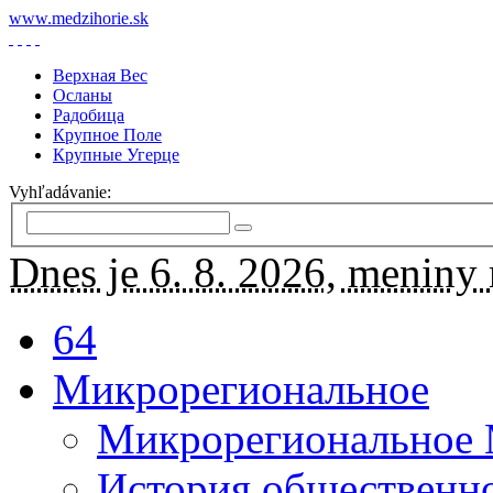
www.medzihorie.sk
Верхная Вес
Осланы
Радобица
Крупное Поле
Крупные Угерце
Vyhľadávanie:
Dnes je 6. 8. 2026, meniny 
64
Микрорегиональное
Микрорегиональное
История общественн