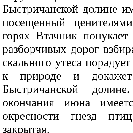
Быстричанской долине и
посещенный ценителями
горях Втачник понукает
разборчивых дорог взбир
скального утеса порадует
к природе и докажет
Быстричанской долин
окончания июна имеет
окресности гнезд пти
закрытая.