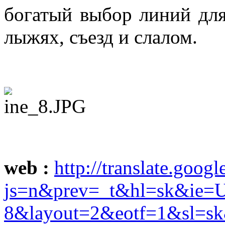
богатый выбор линий для
лыжях, съезд и слалом.
web :
http://translate.googl
js=n&prev=_t&hl=sk&ie=
8&layout=2&eotf=1&sl=sk