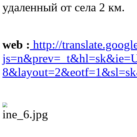
удаленный от села 2 км.
web :
http://translate.google
js=n&prev=_t&hl=sk&ie=
8&layout=2&eotf=1&sl=s