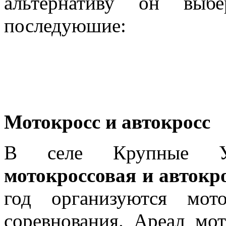
альтернативу он выбе
последуюшие:
Мотокросс и автокросс
В селе Крупные Уг
мотокроссовая и автокр
год организуются мот
соревнования. Ареал мо