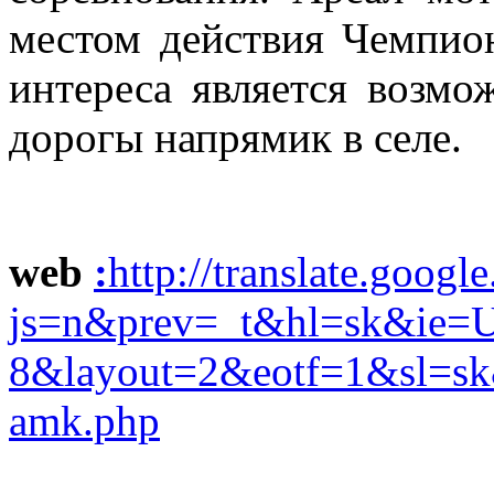
местом действия Чемпио
интереса является возмо
дорогы напрямик в селе.
web
:
http://translate.google
js=n&prev=_t&hl=sk&ie=
8&layout=2&eotf=1&sl=s
amk.php