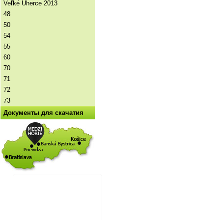
Veľké Uherce 2013
48
50
54
55
60
70
71
72
73
Документы для скачатия