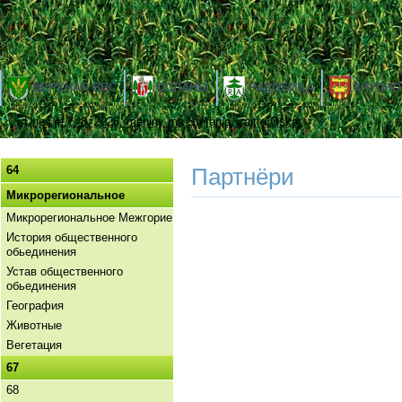
ВЕРХНАЯ ВЕС
ОСЛАНЫ
РАДОБИЦА
КРУПНО
Dnes je 7. 8. 2026, meniny má Štefánia, zajtra Oskar
64
Партнёри
Микрорегиональное
Микрорегиональное Межгорие
История общественного
обьединения
Устав общественного
обьединения
География
Животные
Вегетация
67
68