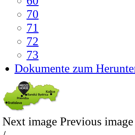
60
70
71
72
73
Dokumente zum Herunte
Next image
Previous image
/