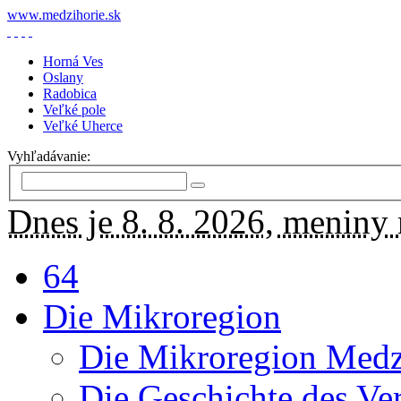
www.medzihorie.sk
Horná Ves
Oslany
Radobica
Veľké pole
Veľké Uherce
Vyhľadávanie:
Dnes je 8. 8. 2026, meniny
64
Die Mikroregion
Die Mikroregion Medz
Die Geschichte des Ve