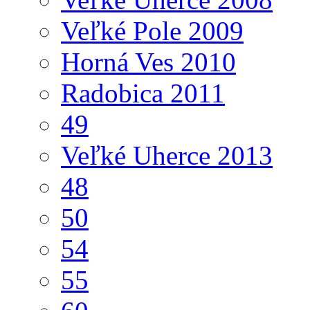
Veľké Pole 2009
Horná Ves 2010
Radobica 2011
49
Veľké Uherce 2013
48
50
54
55