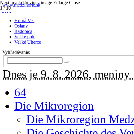
Next image
Previous image
Enlarge
Close
www.medzihorie.sk
1
/
10
Horná Ves
Oslany
Radobica
Veľké pole
Veľké Uherce
Vyhľadávanie:
Dnes je 9. 8. 2026, meniny
64
Die Mikroregion
Die Mikroregion Medz
Die Geschichte des Ve