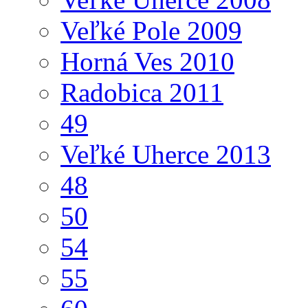
Veľké Pole 2009
Horná Ves 2010
Radobica 2011
49
Veľké Uherce 2013
48
50
54
55