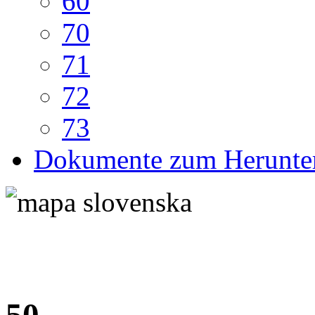
60
70
71
72
73
Dokumente zum Herunte