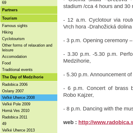
69
stadium /cca 4 hours and 30 
Partners
Tourism
- 12 a.m. Cyclotour via rou
Famous sights
Vrch hora -Drahožická dolina 
Hiking
Cyclotourism
- 3 p.m. Opening ceremony – 
Other forms of relaxation and
leisure
- 3.30 p.m. -5.30 p.m. Perf
Accomodation
Medzihorie,
Food
Traditional events
- 5.30 p.m. Announcement of w
The Day of Medzihorie
Radobica 2006
- 6 p.m. Concert of brass
Oslany 2007
Robo Kajzer,
Veľké Uherce 2008
Veľké Pole 2009
- 8 p.m. Dancing with the mu
Horná Ves 2010
Radobica 2011
web :
http://www.radobica.
49
Veľké Uherce 2013