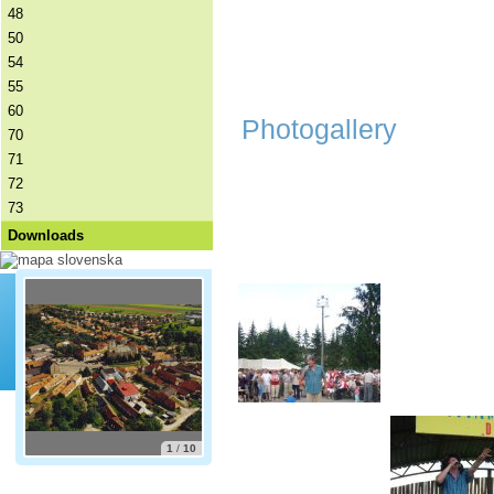
48
50
54
55
60
Photogallery
70
71
72
73
Downloads
1
/
10