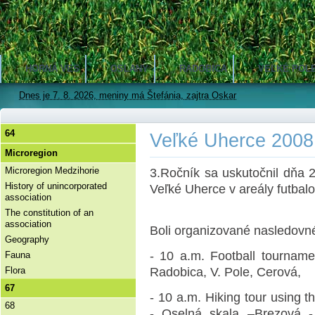
HORNÁ VES
OSLANY
RADOBICA
VEĽKÉ POL
Dnes je 7. 8. 2026, meniny má Štefánia, zajtra Oskar
64
Veľké Uherce 2008
Microregion
Microregion Medzihorie
3.Ročník sa uskutočnil dňa 
History of unincorporated
Veľké Uherce v areály futbal
association
The constitution of an
association
Boli organizované nasledovné
Geography
- 10 a.m. Football tourname
Fauna
Flora
Radobica, V. Pole, Cerová,
67
- 10 a.m. Hiking tour using t
68
- Oselná skala –Brezová - 