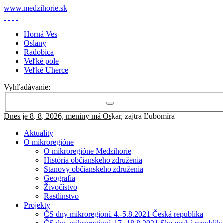
www.medzihorie.sk
Horná Ves
Oslany
Radobica
Veľké pole
Veľké Uherce
Vyhľadávanie:
Dnes je 8. 8. 2026, meniny má Oskar, zajtra Ľubomíra
Aktuality
O mikroregióne
O mikroregióne Medzihorie
História občianskeho združenia
Stanovy občianskeho združenia
Geografia
Živočístvo
Rastlinstvo
Projekty
ČS dny mikroregionů 4.-5.8.2021 Česká republika
ČS dny mikroregionů 17.-18.8.2021 Slovenská republik