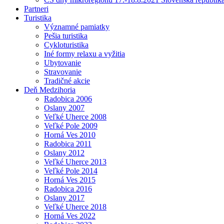
Partneri
Turistika
Významné pamiatky
Pešia turistika
Cykloturistika
Iné formy relaxu a vyžitia
Ubytovanie
Stravovanie
Tradičné akcie
Deň Medzihoria
Radobica 2006
Oslany 2007
Veľké Uherce 2008
Veľké Pole 2009
Horná Ves 2010
Radobica 2011
Oslany 2012
Veľké Uherce 2013
Veľké Pole 2014
Horná Ves 2015
Radobica 2016
Oslany 2017
Veľké Uherce 2018
Horná Ves 2022